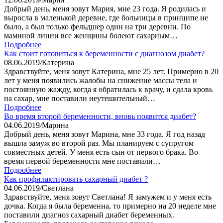
Добрый день, меня зовут Мария, мне 23 года. Я родилась и
выросла в маленькой деревне, где больницы в принципе не
было, а был только фельдшер один на три деревни. По
маминой линии все женщины болеют сахарным…
Подробнее
Как стоит готовиться к беременности с диагнозом диабет?
08.06.2019
/
Катерина
Здравствуйте, меня зовут Катерина, мне 25 лет. Примерно в 20
лет у меня появились жалобы на снижение массы тела и
постоянную жажду, когда я обратилась к врачу, и сдала кровь
на сахар, мне поставили неутешительный…
Подробнее
Во время второй беременности, вновь появится диабет?
04.06.2019
/
Марина
Добрый день, меня зовут Марина, мне 33 года. Я год назад
вышла замуж во второй раз. Мы планируем с супругом
совместных детей. У меня есть сын от первого брака. Во
время первой беременности мне поставили…
Подробнее
Как профилактировать сахарный диабет ?
04.06.2019
/
Светлана
Здравствуйте, меня зовут Светлана! Я замужем и у меня есть
дочка. Когда я была беременна, то примерно на 20 неделе мне
поставили диагноз сахарный диабет беременных.