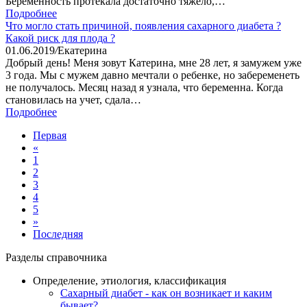
Беременность протекала достаточно тяжело,…
Подробнее
Что могло стать причиной, появления сахарного диабета ?
Какой риск для плода ?
01.06.2019
/
Екатерина
Добрый день! Меня зовут Катерина, мне 28 лет, я замужем уже
3 года. Мы с мужем давно мечтали о ребенке, но забеременеть
не получалось. Месяц назад я узнала, что беременна. Когда
становилась на учет, сдала…
Подробнее
Первая
«
1
2
3
4
5
»
Последняя
Разделы справочника
Определение, этиология, классификация
Сахарный диабет - как он возникает и каким
бывает?