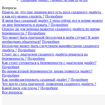
Вопросы
Правда ли, что при лишнем весе есть риск сахарного диабета ,
и как его можно снизить ?
Подробнее
Я меня был сахарный диабет 2 типа,сейчас все в норме,можно
ли мне беременеть и рожать ?
Подробнее
Опасно ли для ребенка развитие сахарного диабета во время
беременности ?
Подробнее
Что может быть причиной бесплодия в моём случае? К кому
необходимо обратиться?
Подробнее
Бесплодие может быть следствием манифестации сахарного
диабета ?
Подробнее
Стоит ли с диагнозом сахарного диабета решаться на
беременность ?
Подробнее
Как стоит готовиться к беременности с диагнозом диабет?
Подробнее
Во время второй беременности, вновь появится диабет?
Подробнее
Как профилактировать сахарный диабет ?
Подробнее
Что могло стать причиной, появления сахарного диабета ?
Какой риск для плода ?
Подробнее
Все вопросы