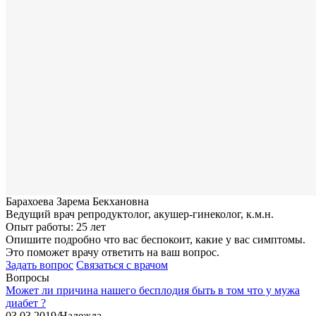
Барахоева Зарема Бекхановна
Ведущий врач репродуктолог, акушер-гинеколог, к.м.н.
Опыт работы: 25 лет
Опишите подробно что вас беспокоит, какие у вас симптомы.
Это поможет врачу ответить на ваш вопрос.
Задать вопрос
Связаться с врачом
Вопросы
Может ли причина нашего бесплодия быть в том что у мужа
диабет ?
03.03.2019
/
Надежда