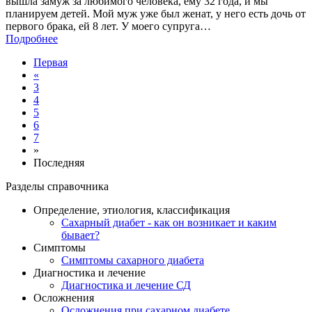
вышла замуж за любимого человека, ему 32 года, и мы
планируем детей. Мой муж уже был женат, у него есть дочь от
первого брака, ей 8 лет. У моего супруга…
Подробнее
Первая
«
3
4
5
6
7
»
Последняя
Разделы справочника
Определение, этиология, классификация
Сахарный диабет - как он возникает и каким
бывает?
Симптомы
Симптомы сахарного диабета
Диагностика и лечение
Диагностика и лечение СД
Осложнения
Осложнения при сахарном диабете