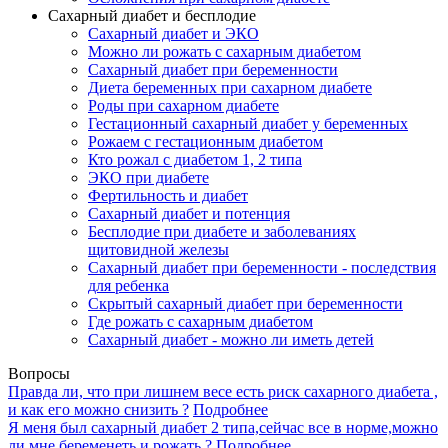
Сахарный диабет и бесплодие
Сахарный диабет и ЭКО
Можно ли рожать с сахарным диабетом
Сахарный диабет при беременности
Диета беременных при сахарном диабете
Роды при сахарном диабете
Гестационный сахарный диабет у беременных
Рожаем с гестационным диабетом
Кто рожал с диабетом 1, 2 типа
ЭКО при диабете
Фертильность и диабет
Сахарный диабет и потенция
Бесплодие при диабете и заболеваниях
щитовидной железы
Сахарный диабет при беременности - последствия
для ребенка
Скрытый сахарный диабет при беременности
Где рожать с сахарным диабетом
Сахарный диабет - можно ли иметь детей
Вопросы
Правда ли, что при лишнем весе есть риск сахарного диабета ,
и как его можно снизить ?
Подробнее
Я меня был сахарный диабет 2 типа,сейчас все в норме,можно
ли мне беременеть и рожать ?
Подробнее